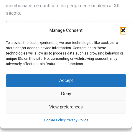
membranaceo è costituito da pergamene risalenti al XII
secolo.
La consultazione prevede l’accesso tramite
Manage Consent
autenticazione dell’utente.
To provide the best experiences, we use technologies like cookies to
store and/or access device information. Consenting to these
Categoria:
Eventi
Di
super_user_aspd
30 Marzo 2012
technologies will allow us to process data such as browsing behavior or
unique IDs on this site. Not consenting or withdrawing consent, may
Tags:
Certosa di S. Bernardo
adversely affect certain features and functions.
Accept
Autore:
super_user_aspd
Deny
View preferences
Cookie Policy
Privacy Police