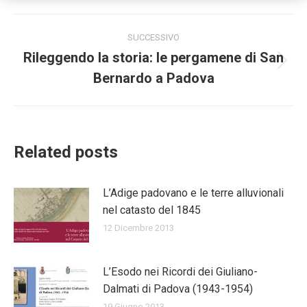
Naviga
SUCCESSIVO
tra
Rileggendo la storia: le pergamene di San
Prossimo
Bernardo a Padova
i
post:
post
Related posts
L’Adige padovano e le terre alluvionali
nel catasto del 1845
12 Dicembre 2013
L’Esodo nei Ricordi dei Giuliano-
Dalmati di Padova (1943-1954)
19 Giugno 2013