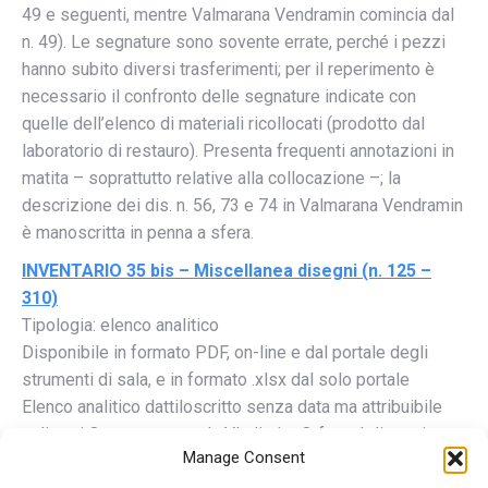
49 e seguenti, mentre Valmarana Vendramin comincia dal
n. 49). Le segnature sono sovente errate, perché i pezzi
hanno subito diversi trasferimenti; per il reperimento è
necessario il confronto delle segnature indicate con
quelle dell’elenco di materiali ricollocati (prodotto dal
laboratorio di restauro). Presenta frequenti annotazioni in
matita – soprattutto relative alla collocazione –; la
descrizione dei dis. n. 56, 73 e 74 in Valmarana Vendramin
è manoscritta in penna a sfera.
INVENTARIO 35 bis – Miscellanea disegni (n. 125 –
310)
Tipologia: elenco analitico
Disponibile in formato PDF, on-line e dal portale degli
strumenti di sala, e in formato .xlsx dal solo portale
Elenco analitico dattiloscritto senza data ma attribuibile
agli anni Ottanta, curato da Vladimiro Orfano. I disegni
Manage Consent
riguardano prevalentemente il territorio di Padova, Treviso,