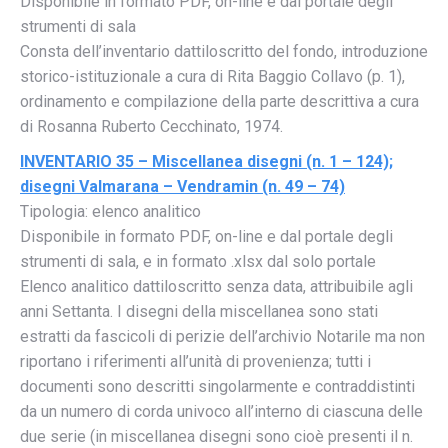
Disponibile in formato PDF, on-line e dal portale degli
strumenti di sala
Consta dell’inventario dattiloscritto del fondo, introduzione
storico-istituzionale a cura di Rita Baggio Collavo (p. 1),
ordinamento e compilazione della parte descrittiva a cura
di Rosanna Ruberto Cecchinato, 1974.
INVENTARIO 35 – Miscellanea disegni (n. 1 – 124);
disegni Valmarana – Vendramin (n. 49 – 74)
Tipologia: elenco analitico
Disponibile in formato PDF, on-line e dal portale degli
strumenti di sala, e in formato .xlsx dal solo portale
Elenco analitico dattiloscritto senza data, attribuibile agli
anni Settanta. I disegni della miscellanea sono stati
estratti da fascicoli di perizie dell’archivio Notarile ma non
riportano i riferimenti all’unità di provenienza; tutti i
documenti sono descritti singolarmente e contraddistinti
da un numero di corda univoco all’interno di ciascuna delle
due serie (in miscellanea disegni sono cioè presenti il n.