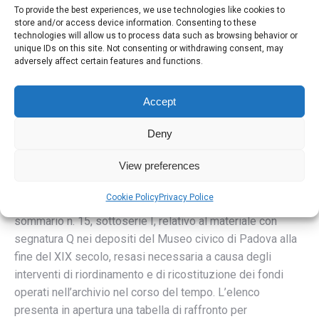
Vicenza e Rovigo, ma alcuni elaborati interessano la città
To provide the best experiences, we use technologies like cookies to
di Padova. Come nell’inventario 35, le segnature sono
store and/or access device information. Consenting to these
sovente errate, perché i pezzi hanno subito diversi
technologies will allow us to process data such as browsing behavior or
unique IDs on this site. Not consenting or withdrawing consent, may
trasferimenti; per il reperimento è necessario il confronto
adversely affect certain features and functions.
delle segnature indicate con quelle dell’elenco di materiali
ricollocati (prodotto dal laboratorio di restauro).
Accept
INVENTARIO 36 – Miscellanea Q
Tipologia: elenco analitico
Deny
Disponibile in formato PDF, on-line e dal portale degli
View preferences
strumenti di sala, e in formato .xlsx dal solo portale
Elenco analitico dattiloscritto, curato da Bianca Lanfranchi
Cookie Policy
Privacy Police
Strina nel 1975. Consta della revisione dell’inventario
sommario n. 15, sottoserie I, relativo al materiale con
segnatura Q nei depositi del Museo civico di Padova alla
fine del XIX secolo, resasi necessaria a causa degli
interventi di riordinamento e di ricostituzione dei fondi
operati nell’archivio nel corso del tempo. L’elenco
presenta in apertura una tabella di raffronto per