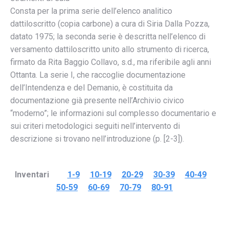
Consta per la prima serie dell’elenco analitico
dattiloscritto (copia carbone) a cura di Siria Dalla Pozza,
datato 1975; la seconda serie è descritta nell’elenco di
versamento dattiloscritto unito allo strumento di ricerca,
firmato da Rita Baggio Collavo, s.d., ma riferibile agli anni
Ottanta. La serie I, che raccoglie documentazione
dell’Intendenza e del Demanio, è costituita da
documentazione già presente nell’Archivio civico
“moderno”; le informazioni sul complesso documentario e
sui criteri metodologici seguiti nell’intervento di
descrizione si trovano nell’introduzione (p. [2-3]).
Inventari
1-9
10-19
20-29
30-39
40-49
50-59
60-69
70-79
80-91